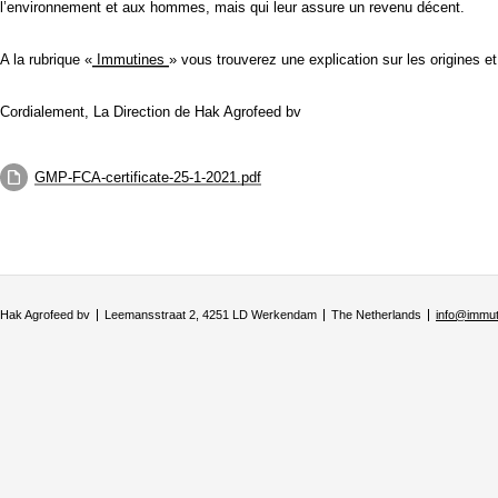
l’environnement et aux hommes, mais qui leur assure un revenu décent.
A la rubrique «
Immutines
» vous trouverez une explication sur les origines et
Cordialement, La Direction de Hak Agrofeed bv
GMP-FCA-certificate-25-1-2021.pdf
Hak Agrofeed bv
Leemansstraat 2, 4251 LD Werkendam
The Netherlands
info@immu